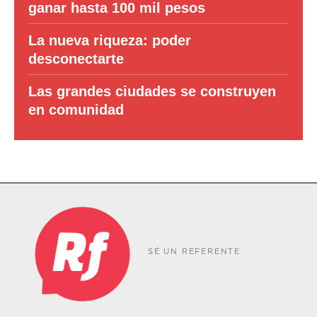
ganar hasta 100 mil pesos
La nueva riqueza: poder
desconectarte
Las grandes ciudades se construyen
en comunidad
SÉ UN REFERENTE