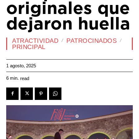
originales que
dejaron huella
ATRACTIVIDAD
PATROCINADOS
PRINCIPAL
1 agosto, 2025
6
min.
read