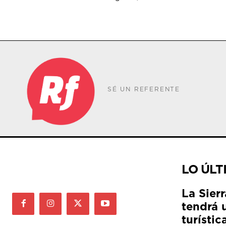
SÉ UN REFERENTE
LO ÚLT
La Sier
tendrá 
turístic