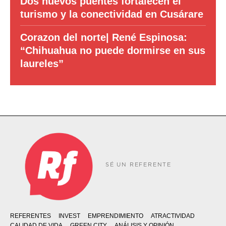
Dos nuevos puentes fortalecen el
turismo y la conectividad en Cusárare
Corazon del norte| René Espinosa:
“Chihuahua no puede dormirse en sus
laureles”
SÉ UN REFERENTE
REFERENTES
INVEST
EMPRENDIMIENTO
ATRACTIVIDAD
CALIDAD DE VIDA
GREEN CITY
ANÁLISIS Y OPINIÓN