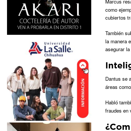
Marcus resa
como ejempl
cubiertos t
También sub
la manera e
asegurar la
Inteli
Dantus se a
áreas como 
Habló tamb
fraudes en 
¿Comu