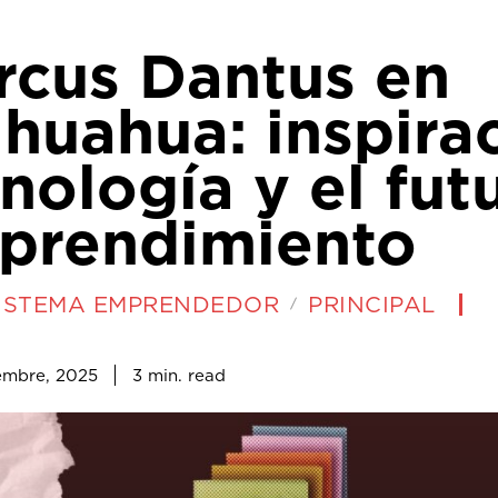
rcus Dantus en
huahua: inspira
nología y el fut
prendimiento
ISTEMA EMPRENDEDOR
PRINCIPAL
3
min.
embre, 2025
read