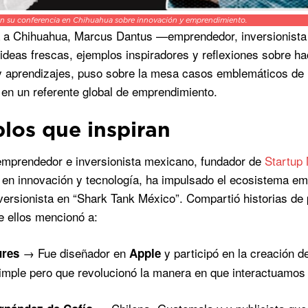
n su conferencia en Chihuahua sobre innovación y emprendimiento.
a a Chihuahua, Marcus Dantus —emprendedor, inversionista
ideas frescas, ejemplos inspiradores y reflexiones sobre ha
 aprendizajes, puso sobre la mesa casos emblemáticos de i
 en un referente global de emprendimiento.
los que inspiran
mprendedor e inversionista mexicano, fundador de
Startup 
 en innovación y tecnología, ha impulsado el ecosistema 
versionista en “Shark Tank México”. Compartió historias de
re ellos mencionó a:
→ Fue diseñador en
y participó en la creación d
ures
Apple
simple pero que revolucionó la manera en que interactuamos 