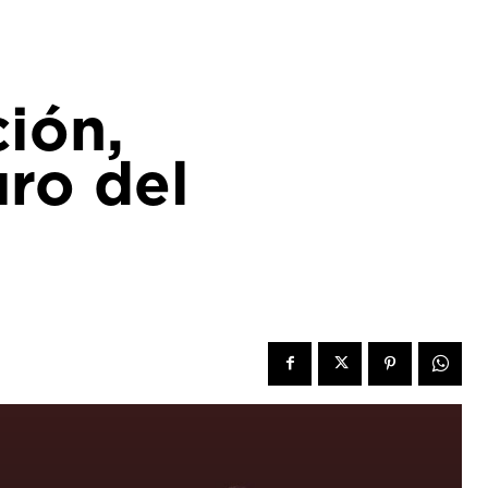
ción,
uro del