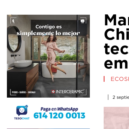
Ma
Chi
tec
em
ECOS
2 septi