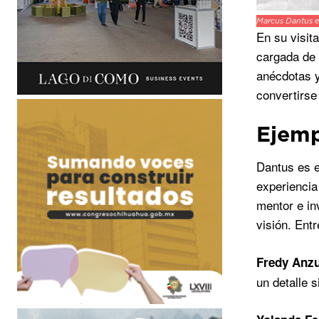
Marcus Dantus e
En su visit
cargada de 
anécdotas y
convertirse
Ejemp
Dantus es e
experiencia
mentor e in
visión. Ent
Fredy Anz
un detalle 