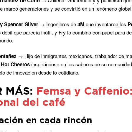
→ Chilena- Guatemala y y publicista qu
rnández de Cofío
e marcó generaciones y se convirtió en un fenómeno global
→ Ingenieros de
que inventaron los
 y Spencer Silver
3M
P
 débil que parecía inútil, y Fry lo combinó con papel para 
mundo.
→ Hijo de inmigrantes mexicanos, trabajador de man
ontañez
inspirándose en los sabores de su comunidad. 
 Hot Cheetos
lo de innovación desde lo cotidiano.
R MÁS:
Femsa y Caffenio
onal del café
ación en cada rincón