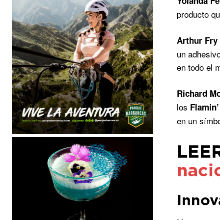
Yolanda Fe
producto qu
Arthur Fry
un adhesivo
en todo el 
Richard M
los
Flamin’
en un símbo
LEE
naci
Innov