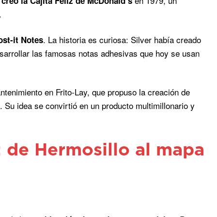
e
en 1979, un
creó la Cajita Feliz de McDonald’s
.
. La historia es curiosa: Silver había creado
ost-it Notes
desarrollar las famosas notas adhesivas que hoy se usan
tenimiento en Frito-Lay, que propuso la creación de
Su idea se convirtió en un producto multimillonario y
: de Hermosillo al mapa