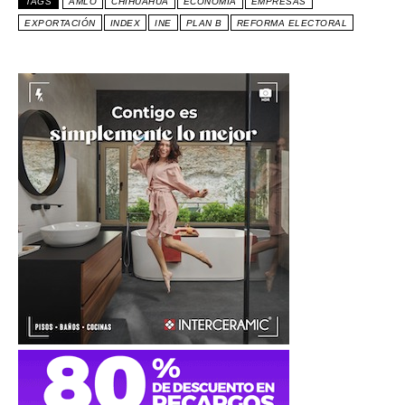
TAGS
AMLO
CHIHUAHUA
ECONOMÍA
EMPRESAS
EXPORTACIÓN
INDEX
INE
PLAN B
REFORMA ELECTORAL