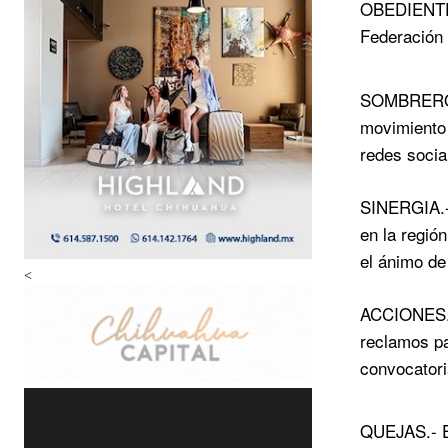
OBEDIENTE.-
Federación 
SOMBRERO.- 
movimiento 
redes socia
SINERGIA.- 
en la regió
el ánimo de
<
ACCIONES.- 
reclamos pa
convocator
QUEJAS.- E