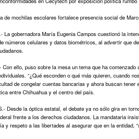
nconformidades en Cecytech por exposición política rumbo 
 de mochilas escolares fortalece presencia social de Marco
La gobernadora María Eugenia Campos cuestionó la intenció
 de números celulares y datos biométricos, al advertir que de
iudadanos.
on ello, puso sobre la mesa un tema que ha comenzado a ge
individuales. “¿Qué esconden o qué más quieren, cuando nos
cultad de congelar cuentas bancarias y ahora buscan tener e
tica entre Chihuahua y el centro del país.
Desde la óptica estatal, el debate ya no sólo gira en torno
ederal frente a los derechos ciudadanos. La mandataria insi
a y respeto a las libertades al asegurar que en la entidad, 