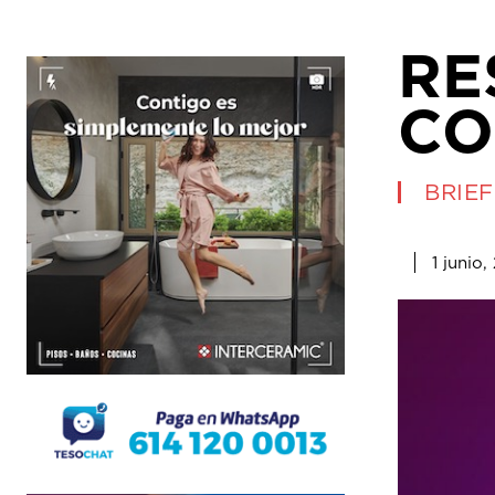
RE
CO
BRIEF
1 junio