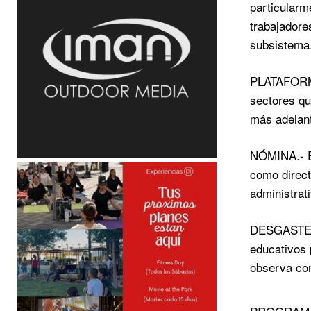
particularm
trabajadore
subsistema
PLATAFORMA.
sectores qu
más adelan
NÓMINA.- En
como direct
administrati
DESGASTE.- 
educativos 
observa con