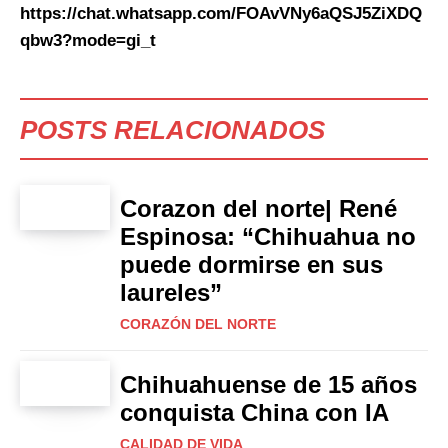
https://chat.whatsapp.com/FOAvVNy6aQSJ5ZiXDQ
qbw3?mode=gi_t
POSTS RELACIONADOS
Corazon del norte| René
Espinosa: “Chihuahua no
puede dormirse en sus
laureles”
CORAZÓN DEL NORTE
Chihuahuense de 15 años
conquista China con IA
CALIDAD DE VIDA