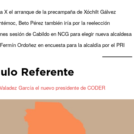
la X el arranque de la precampaña de Xóchilt Gálvez
témoc, Beto Pérez también iría por la reelección
rnes sesión de Cabildo en NCG para elegir nueva alcaldesa
Fermín Ordoñez en encuesta para la alcaldía por el PRI
culo Referente
 Valadez García el nuevo presidente de CODER