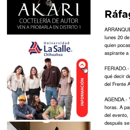
Ráfa
ARRANQUE.- 
lunes 20 de
quien pocas
aspirante a
FERIADO.- S
qué decir d
del Frente 
AGENDA.- Ya
horas. A pa
del evento,
después se 