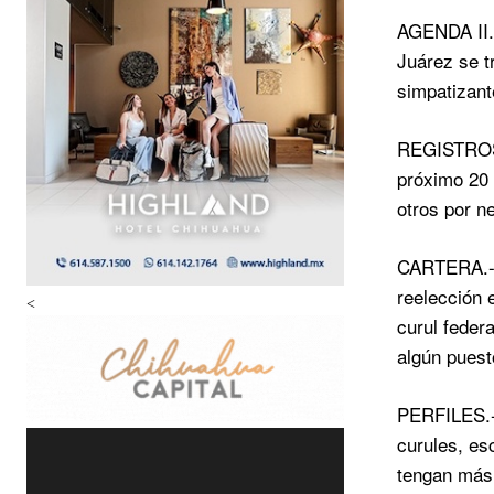
AGENDA II.-
Juárez se t
simpatizant
REGISTROS.-
próximo 20 
otros por n
CARTERA.- P
reelección 
<
curul feder
algún puest
PERFILES.- 
curules, es
tengan más 