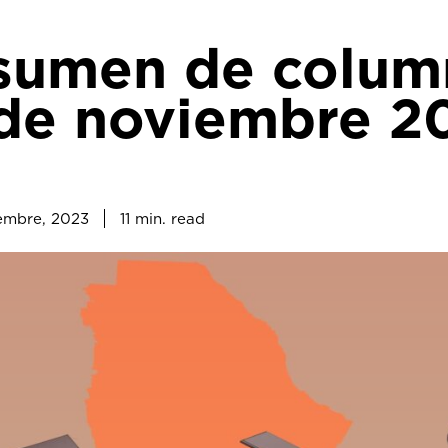
sumen de column
 de noviembre 2
11
min.
embre, 2023
read