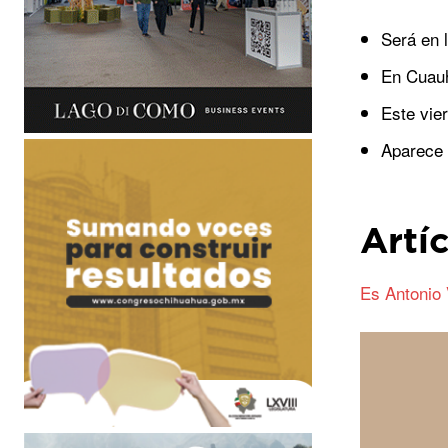
Será en 
En Cuauh
Este vie
Aparece 
Artí
Es Antonio