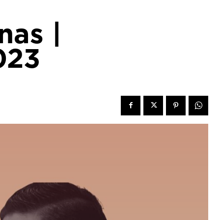
as |
023