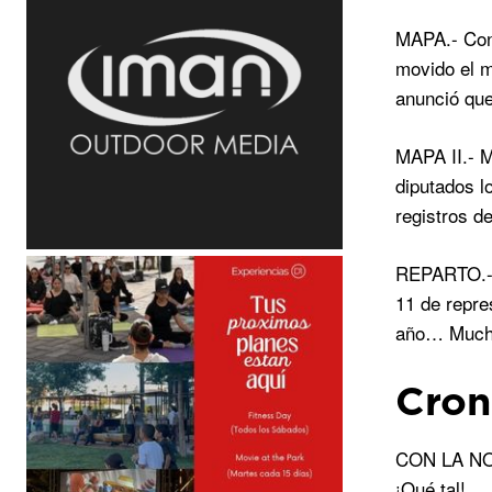
MAPA.- Cont
movido el m
anunció que 
MAPA II.- M
diputados l
registros d
REPARTO.- N
11 de repre
año… Mucho 
Cron
CON LA NOVE
¡Qué tal!