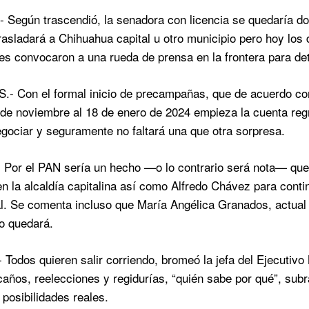
 Según trascendió, la senadora con licencia se quedaría dos
rasladará a Chihuahua capital u otro municipio pero hoy lo
es convocaron a una rueda de prensa en la frontera para detal
 Con el formal inicio de precampañas, que de acuerdo con el
de noviembre al 18 de enero de 2024 empieza la cuenta reg
egociar y seguramente no faltará una que otra sorpresa.
or el PAN sería un hecho —o lo contrario será nota— que M
en la alcaldía capitalina así como Alfredo Chávez para cont
al. Se comenta incluso que María Angélica Granados, actual
o quedará.
Todos quieren salir corriendo, bromeó la jefa del Ejecutiv
caños, reelecciones y regidurías, “quién sabe por qué”, subra
posibilidades reales.