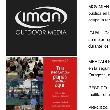
MOVIMIENTO
pública en 
ocupa la te
IGUAL.- Del
su mejor re
durante los
MERCADITO.
en la segun
Zaragoza, q
RESPIRO.- P
facilitar e
PRECIOS.- B