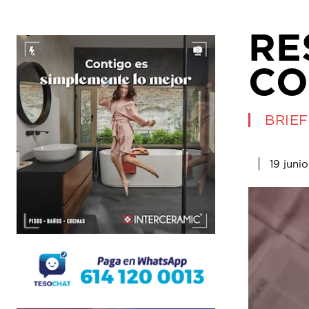
RE
CO
BRIEF
19 juni