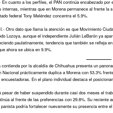
En cuanto a los perfiles, el PAN continúa encabezado por el
s internas, mientras que en Morena permanece al frente la
utado federal Tony Meléndez concentra el 5.9%.
.- Otro dato que llama la atención es que Movimiento Ciuda
redo Lozoya, aunque el independiente Julián LeBarón ya apa
eciendo paulatinamente, tendencia que también se refleja en
que ahora se ubica en 9.9%.
contienda por la alcaldía de Chihuahua presenta un panorama
n Nacional prácticamente duplica a Morena con 53.3% frente
 encuestadoras. En el plano individual destaca el posiciona
pesar de haber suspendido durante casi dos meses el trabajo
ntinúa al frente de las preferencias con 29.8%. Su reciente 
 panista podría fortalecer nuevamente su presencia entre el