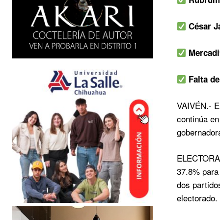
César J
Mercadi
Falta d
VAIVÉN.- El
continúa en
gobernadora
ELECTORADO
37.8% para 
dos partido
electorado.