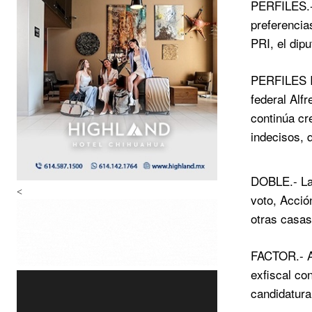
PERFILES.- 
preferencia
PRI, el dip
PERFILES II
federal Alf
continúa cr
indecisos, 
DOBLE.- La 
<
voto, Acció
otras casas
FACTOR.- A 
exfiscal co
candidatura