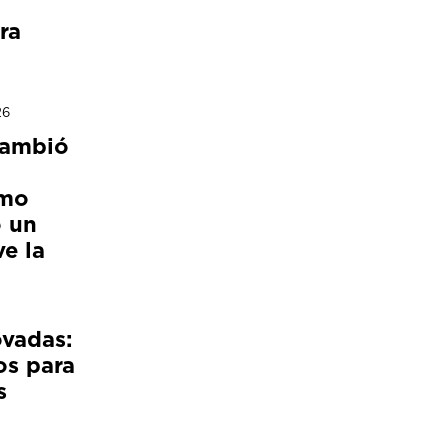
ra
26
cambió
ómo
 un
e la
ovadas:
os para
s