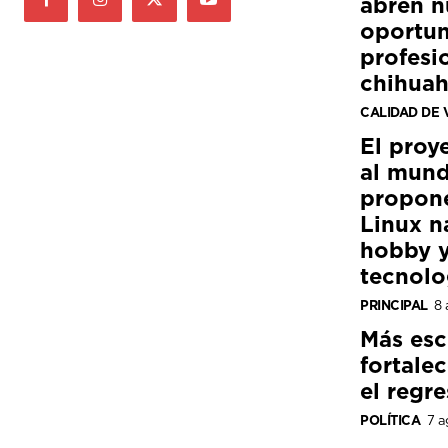
abren n
oportun
profesi
chihua
CALIDAD DE 
El proy
al mund
propon
Linux n
hobby y
tecnolo
PRINCIPAL
8 
Más esc
fortale
el regre
POLÍTICA
7 a