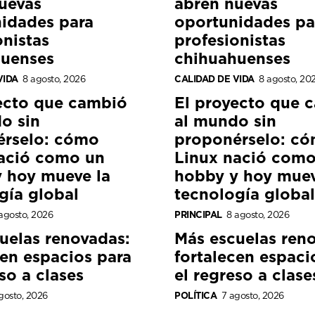
uevas
abren nuevas
idades para
oportunidades pa
onistas
profesionistas
huenses
chihuahuenses
VIDA
8 agosto, 2026
CALIDAD DE VIDA
8 agosto, 20
ecto que cambió
El proyecto que 
o sin
al mundo sin
érselo: cómo
proponérselo: c
ació como un
Linux nació como
 hoy mueve la
hobby y hoy muev
gía global
tecnología global
agosto, 2026
PRINCIPAL
8 agosto, 2026
uelas renovadas:
Más escuelas ren
cen espacios para
fortalecen espaci
so a clases
el regreso a clase
gosto, 2026
POLÍTICA
7 agosto, 2026