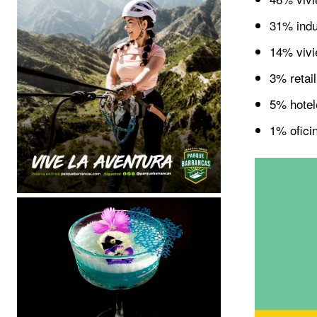
31% indus
14% vivi
3% retai
5% hotel
1% ofici