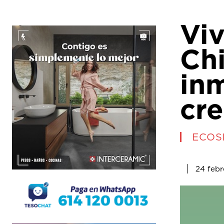
Viv
Ch
inm
cr
ECOS
24 febr