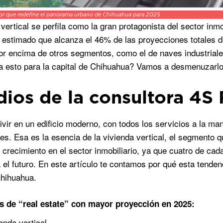
dor que redefine el panorama urbano de Chihuahua para 2025
 vertical se perfila como la gran protagonista del sector inm
 estimado que alcanza el 46% de las proyecciones totales de
or encima de otros segmentos, como el de naves industriales
ca esto para la capital de Chihuahua? Vamos a desmenuzarlo
dios de la consultora 4S 
ivir en un edificio moderno, con todos los servicios a la ma
es. Esa es la esencia de la vivienda vertical, el segmento 
l crecimiento en el sector inmobiliario, ya que cuatro de ca
 el futuro. En este artículo te contamos por qué esta tende
Chihuahua.
s de “real estate” con mayor proyección en 2025:
enda vertical