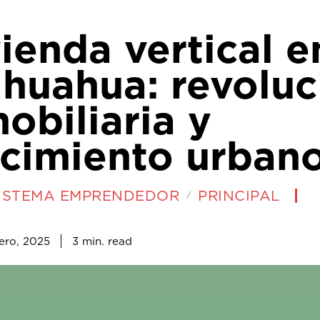
ienda vertical e
ihuahua: revoluc
obiliaria y
ecimiento urban
ISTEMA EMPRENDEDOR
PRINCIPAL
3
min.
ero, 2025
read