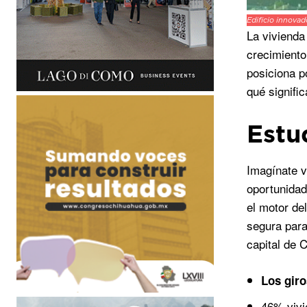
Edificio innova
La vivienda
crecimiento
posiciona p
qué signifi
Estu
Imagínate v
oportunidad
el motor de
segura para
capital de 
Los giro
46% vivi