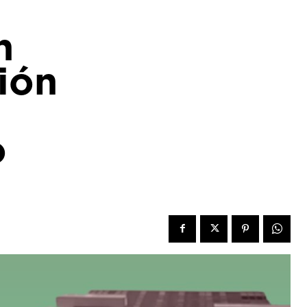
n
ión
o