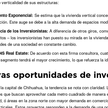
e verticalidad de sus estructuras:
Se estima que la vivienda vertical concen
ento Exponencial:
ción. Este auge se debe a la alta demanda de espacios moder
A diferencia de otros giros, com
cia de los Inversionistas:
ritos – los inversionistas han puesto su mirada en la vivien
des de una sociedad en constante cambio.
De acuerdo con esta firma consultora, cuat
4S Real Estate:
 segmento tendrá el mayor crecimiento, lo que refuerza la id
as oportunidades de inv
la capital de Chihuahua, la tendencia se nota con claridad
es que buscan aprovechar cada metro cuadrado de manera es
d, ó áreas en la zona norte con mayor demanda en comercio
erticales. Estos proyectos responden a la demanda de una p