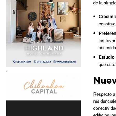
de la simpl
Crecimi
construc
Preferen
los favo
necesida
Estudio 
que este
<
Nuev
Respecto a 
residencial
conectivida
edificios v