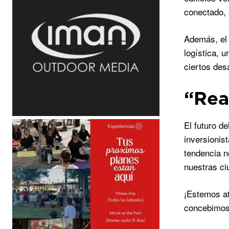
conectado, 
Además, el 
logística, 
ciertos desa
“Rea
El futuro d
inversionis
tendencia n
nuestras ci
¡Estemos at
concebimos 