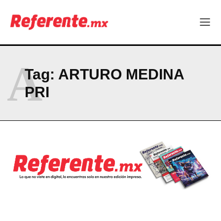
Company
ABOUT
A
CONTACT
Tag:
ARTURO MEDINA
PRIVACY POLICY
PRI
NEWSLETTER