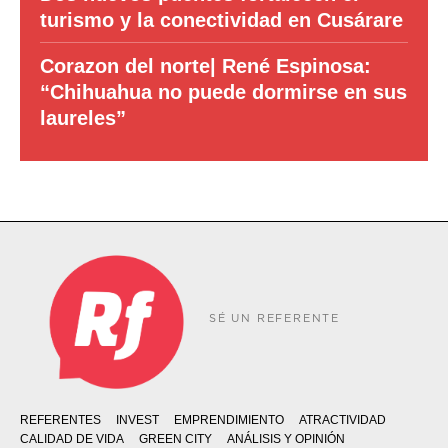
turismo y la conectividad en Cusárare
Corazon del norte| René Espinosa:
“Chihuahua no puede dormirse en sus
laureles”
SÉ UN REFERENTE
REFERENTES
INVEST
EMPRENDIMIENTO
ATRACTIVIDAD
CALIDAD DE VIDA
GREEN CITY
ANÁLISIS Y OPINIÓN