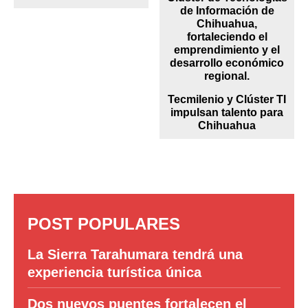
Tecmilenio y Clúster TI
impulsan talento para
Chihuahua
POST POPULARES
La Sierra Tarahumara tendrá una
experiencia turística única
Dos nuevos puentes fortalecen el