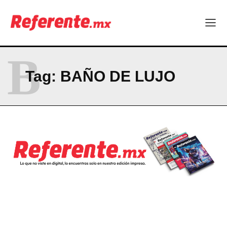
RESUMEN DE COLUMNAS
La Sierra Tarahumara tendrá una experiencia turística única
B
Company
Tag:
BAÑO DE LUJO
ABOUT
CONTACT
PRIVACY POLICY
NEWSLETTER