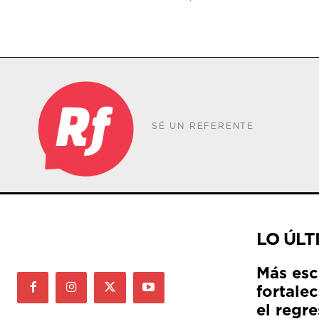
SÉ UN REFERENTE
LO ÚLT
Más esc
fortale
el regre