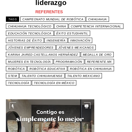
liderazgo
REFERENTES
TAGS
CAMPEONATO MUNDIAL DE ROBÓTICA
CHIHUAHUA
CHIHUAHUA TECNOLÓGICO
CHINA
COMPETENCIA INTERNACIONAL
EDUCACIÓN TECNOLÓGICA
ÉXITO ESTUDIANTIL
HISTORIAS DE ÉXITO
INGENIERÍA
INNOVACIÓN
JÓVENES EMPRENDEDORES
JÓVENES MEXICANOS
KARINA JAIRED CASTELLANOS HERNÁNDEZ
MEDALLA DE ORO
MUJERES EN TECNOLOGÍA
PROGRAMACIÓN
REFERENTE.MX
ROBÓTICA
ROBÓTICA EDUCATIVA
ROBÓTICA EN CHIHUAHUA
STEM
TALENTO CHIHUAHUENSE
TALENTO MEXICANO
TECNOLOGÍA
TECNOLOGÍA EN MÉXICO