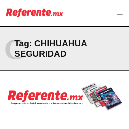
Linux nació como un hobby y hoy mueve la tecnología global
Más escuelas renovadas: fortalecen espacios para el regreso
a clases
¿Y si el futuro industrial de Chihuahua estuviera en el aire?
Los 40 ya no son la mitad de la vida: son el nuevo punto de
partida
C
Tag:
CHIHUAHUA
SEGURIDAD
Company
ABOUT
CONTACT
PRIVACY POLICY
NEWSLETTER