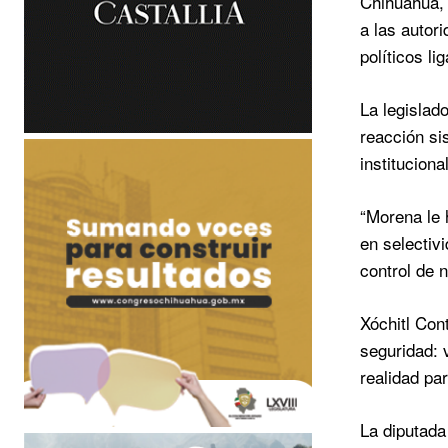
Chihuahua, 
a las autor
políticos l
La legislad
reacción si
institucional
“Morena le h
en selectiv
control de n
Xóchitl Con
seguridad: 
realidad par
La diputada