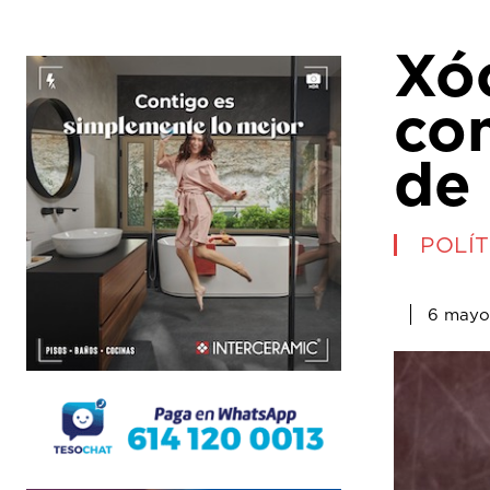
Xóc
con
de
POLÍT
6 mayo