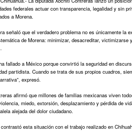
Chihuahua.- La diputada Xóchitl Contreras lanzó un posicio
idades federales actuar con transparencia, legalidad y sin pr
igados a Morena.
ora señaló que el verdadero problema no es únicamente la ex
stemática de Morena: minimizar, desacreditar, victimizarse y 
.
a fallado a México porque convirtió la seguridad en discurso,
idad partidista. Cuando se trata de sus propios cuadros, sie
arrativa”, expresó.
treras afirmó que millones de familias mexicanas viven todos
violencia, miedo, extorsión, desplazamiento y pérdida de vida
alela alejada del dolor ciudadano.
 contrastó esta situación con el trabajo realizado en Chihu