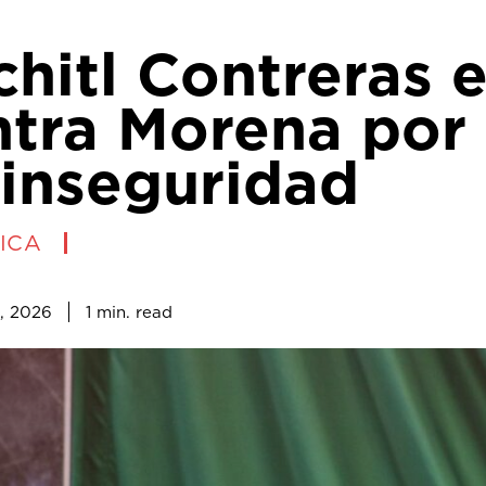
hitl Contreras 
tra Morena por 
 inseguridad
ICA
1
min.
, 2026
read