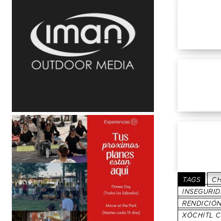
TAGS
CH
INSEGURID
RENDICIÓN
XÓCHITL 