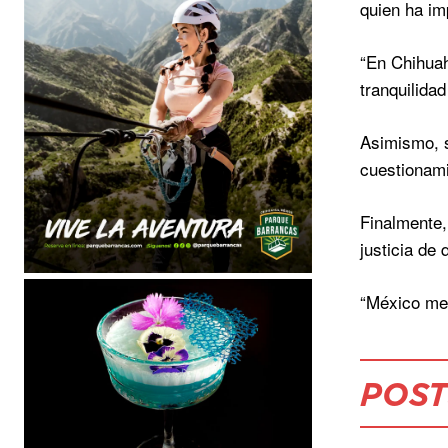
quien ha im
“En Chihuah
tranquilidad
Asimismo, s
cuestionamie
Finalmente,
justicia de 
“México mer
POST