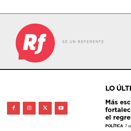
SÉ UN REFERENTE
LO ÚLT
Más esc
fortale
el regre
POLÍTICA
7 a