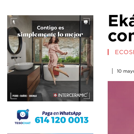
Ek
con
ECOS
10 may