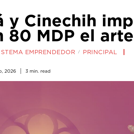
á y Cinechih imp
 80 MDP el arte
ISTEMA EMPRENDEDOR
PRINCIPAL
3
min.
o, 2026
read