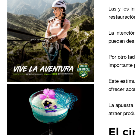
Las y los i
restauración
La intenció
puedan desa
Por otro la
importante p
Este estímu
ofrecer aco
La apuesta 
atraer prod
El c