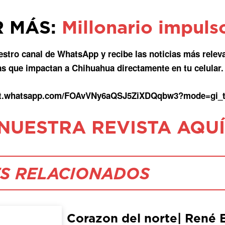
R MÁS:
Millonario impuls
estro canal de WhatsApp y recibe las noticias más relev
as que impactan a Chihuahua directamente en tu celular.
hat.whatsapp.com/FOAvVNy6aQSJ5ZiXDQqbw3?mode=gi_
 NUESTRA REVISTA AQUÍ
S RELACIONADOS
Corazon del norte| René 