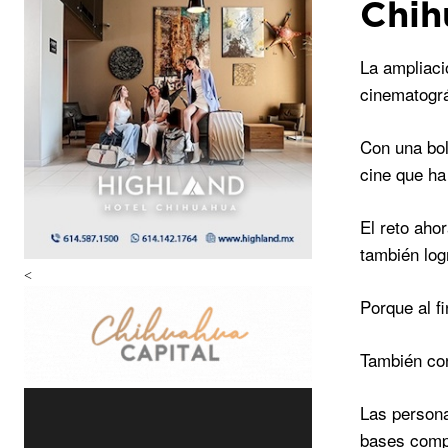
Chih
La ampliaci
cinematográ
Con una bol
cine que ha
El reto aho
también log
<
Porque al fi
También con
Las persona
bases compl