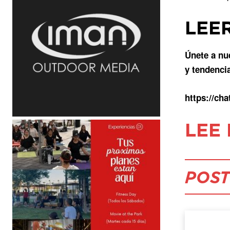
LEE
Únete a nu
y tendenci
https://c
LEE
POST