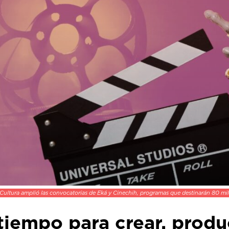
 Cultura amplió las convocatorias de Eká y Cinechih, programas que destinarán 80 mill
tiempo para crear, produc