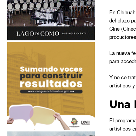
En Chihuahu
del plazo p
Cine (Cinech
productores
La nueva fe
para accede
Y no se tra
artísticos 
Una 
El programa
artísticos e