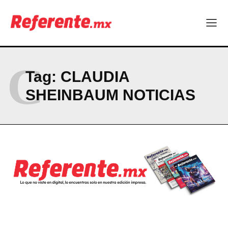
El proyecto que cambió al mundo sin proponérselo: cómo
Linux nació como un hobby y hoy mueve la tecnología global
Más escuelas renovadas: fortalecen espacios para el regreso
a clases
¿Y si el futuro industrial de Chihuahua estuviera en el aire?
C
Los 40 ya no son la mitad de la vida: son el nuevo punto de
Tag:
CLAUDIA
partida
SHEINBAUM NOTICIAS
Company
ABOUT
CONTACT
PRIVACY POLICY
NEWSLETTER