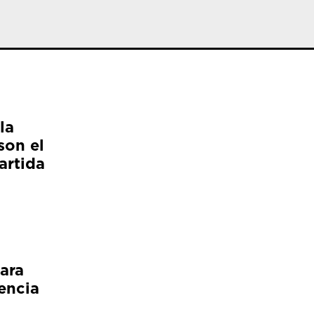
la
son el
artida
ara
encia