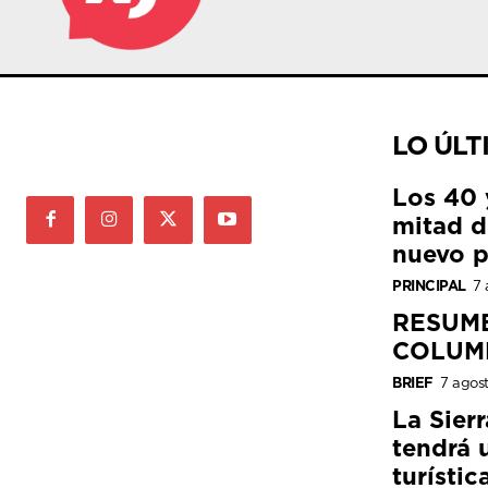
LO ÚLT
Los 40 
mitad de
nuevo p
PRINCIPAL
7 
RESUM
COLUM
BRIEF
7 agos
La Sier
tendrá 
turístic