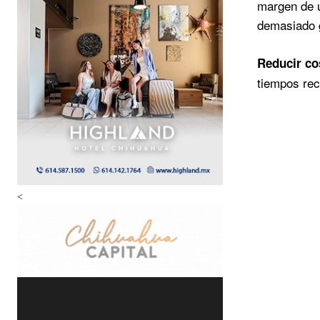
margen de u
demasiado 
Reducir cos
tiempos rec
<