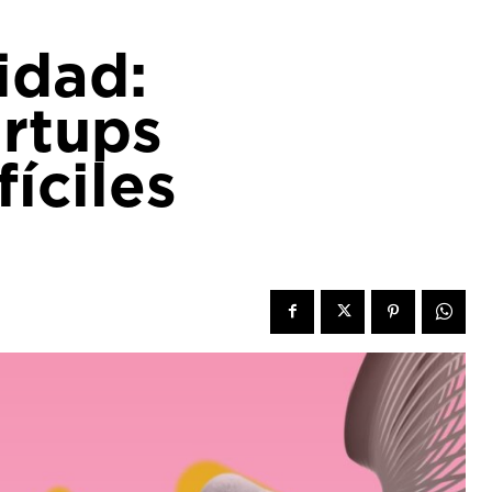
idad:
artups
íciles