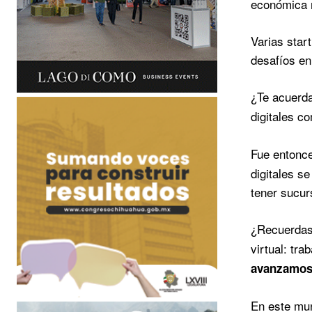
económica m
Varias star
desafíos en
¿Te acuerd
digitales 
Fue entonce
digitales s
tener sucur
¿Recuerdas
virtual: tr
avanzamos
En este mun