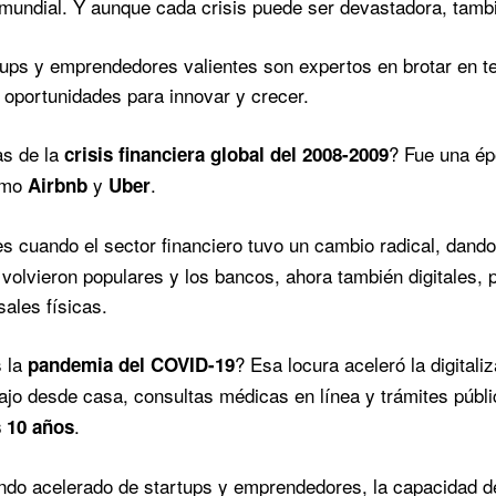
undial. Y aunque cada crisis puede ser devastadora, tambi
tups y emprendedores valientes son expertos en brotar en ter
 oportunidades para innovar y crecer.
as de la
? Fue una ép
crisis financiera global del 2008-2009
como
y
.
Airbnb
Uber
s cuando el sector financiero tuvo un cambio radical, dando
e volvieron populares y los bancos, ahora también digitales,
sales físicas.
 la
? Esa locura aceleró la digital
pandemia del COVID-19
abajo desde casa, consultas médicas en línea y trámites públ
.
 10 años
do acelerado de startups y emprendedores, la capacidad de