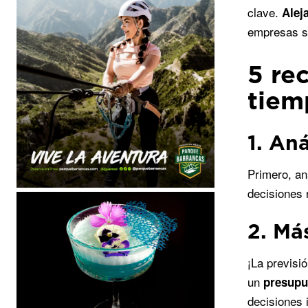
clave.
Alej
empresas so
5 re
tiem
1. An
Primero, an
decisiones 
2. Má
¡La previsi
un
presupu
decisiones 