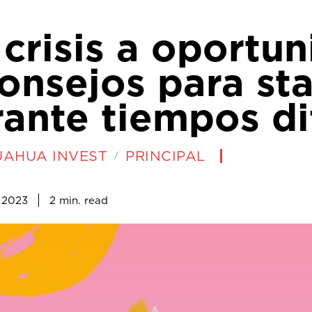
crisis a oportun
onsejos para st
ante tiempos dif
UAHUA INVEST
PRINCIPAL
2
min.
, 2023
read