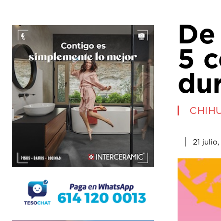
De 
5 c
dur
CHIH
21 julio