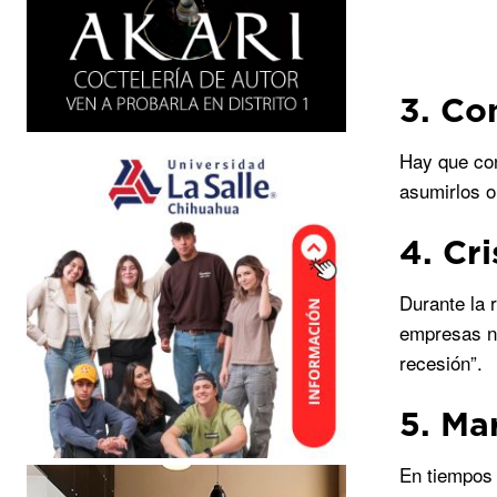
3. Co
Hay que con
asumirlos o
4. Cr
Durante la 
empresas no
recesión”.
5. Ma
En tiempos