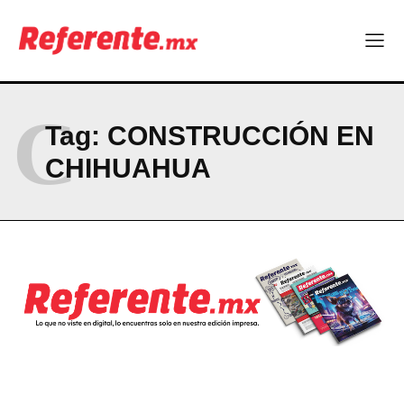
Linux nació como un hobby y hoy mueve la tecnología global
Más escuelas renovadas: fortalecen espacios para el regreso
a clases
¿Y si el futuro industrial de Chihuahua estuviera en el aire?
Los 40 ya no son la mitad de la vida: son el nuevo punto de
partida
C
Tag:
CONSTRUCCIÓN EN
CHIHUAHUA
Company
ABOUT
CONTACT
PRIVACY POLICY
NEWSLETTER