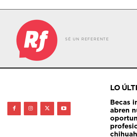
SÉ UN REFERENTE
LO ÚLT
Becas i
abren n
oportun
profesi
chihua