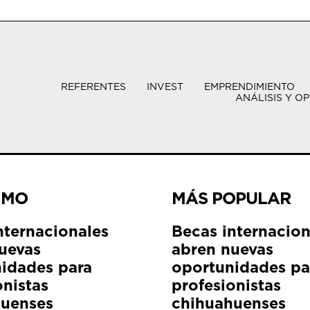
REFERENTES
INVEST
EMPRENDIMIENTO
ANÁLISIS Y OP
IMO
MÁS POPULAR
nternacionales
Becas internacion
uevas
abren nuevas
idades para
oportunidades pa
onistas
profesionistas
huenses
chihuahuenses