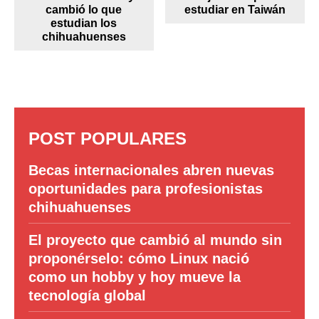
cambió lo que
estudiar en Taiwán
estudian los
chihuahuenses
POST POPULARES
Becas internacionales abren nuevas
oportunidades para profesionistas
chihuahuenses
El proyecto que cambió al mundo sin
proponérselo: cómo Linux nació
como un hobby y hoy mueve la
tecnología global