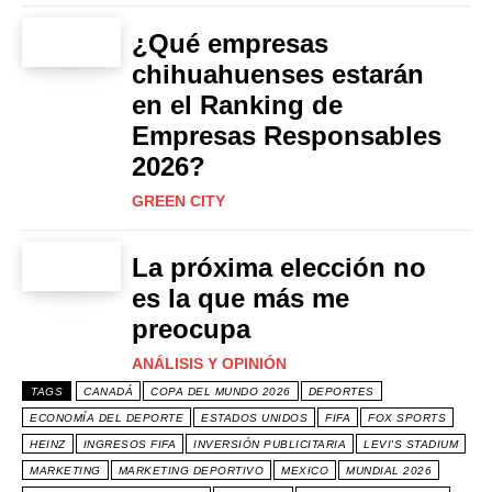
¿Qué empresas
chihuahuenses estarán
en el Ranking de
Empresas Responsables
2026?
GREEN CITY
La próxima elección no
es la que más me
preocupa
ANÁLISIS Y OPINIÓN
TAGS
CANADÁ
COPA DEL MUNDO 2026
DEPORTES
ECONOMÍA DEL DEPORTE
ESTADOS UNIDOS
FIFA
FOX SPORTS
HEINZ
INGRESOS FIFA
INVERSIÓN PUBLICITARIA
LEVI'S STADIUM
MARKETING
MARKETING DEPORTIVO
MEXICO
MUNDIAL 2026