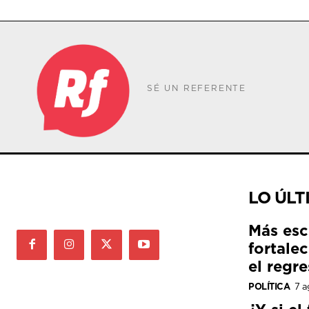
SÉ UN REFERENTE
LO ÚLT
Más esc
fortale
el regre
POLÍTICA
7 a