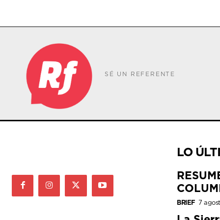
SÉ UN REFERENTE
LO ÚLT
RESUM
COLUM
BRIEF
7 agos
La Sier