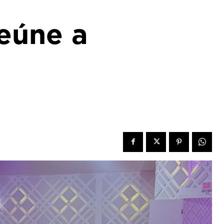
reúne a
n