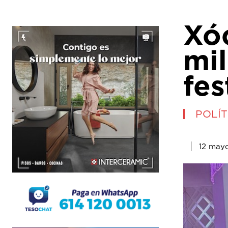
Xóc
mi
fes
POLÍT
12 may