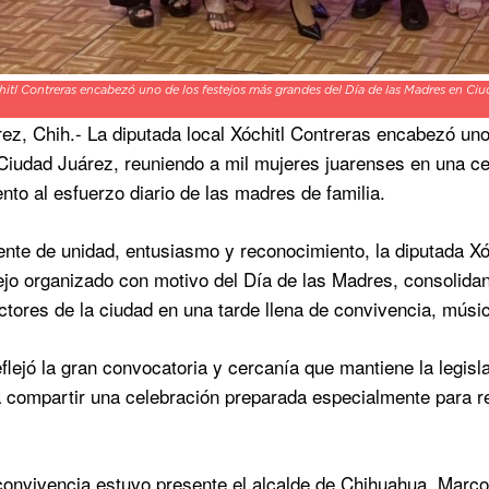
itl Contreras encabezó uno de los festejos más grandes del Día de las Madres en Ciud
ez, Chih.- La diputada local Xóchitl Contreras encabezó uno
iudad Juárez, reuniendo a mil mujeres juarenses en una cel
nto al esfuerzo diario de las madres de familia.
nte de unidad, entusiasmo y reconocimiento, la diputada Xó
jo organizado con motivo del Día de las Madres, consolida
ectores de la ciudad en una tarde llena de convivencia, mús
eflejó la gran convocatoria y cercanía que mantiene la legisl
a compartir una celebración preparada especialmente para re
convivencia estuvo presente el alcalde de Chihuahua, Marco