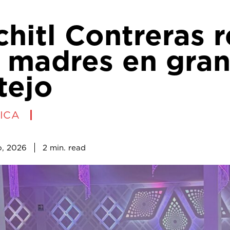
hitl Contreras 
l madres en gra
tejo
ICA
2
min.
o, 2026
read