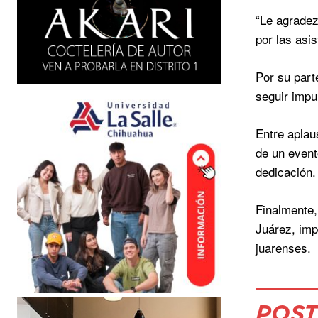
“Le agradez
por las asi
Por su part
seguir impu
Entre aplau
de un event
dedicación.
Finalmente,
Juárez, imp
juarenses.
POST