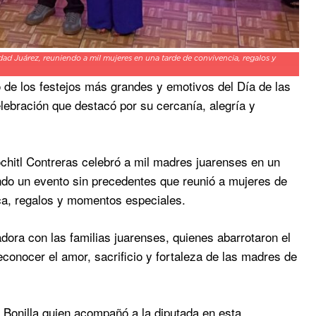
ad Juárez, reuniendo a mil mujeres en una tarde de convivencia, regalos y
 de los festejos más grandes y emotivos del Día de las
ebración que destacó por su cercanía, alegría y
chitl Contreras celebró a mil madres juarenses en un
ndo un evento sin precedentes que reunió a mujeres de
ica, regalos y momentos especiales.
adora con las familias juarenses, quienes abarrotaron el
conocer el amor, sacrificio y fortaleza de las madres de
 Bonilla quien acompañó a la diputada en esta