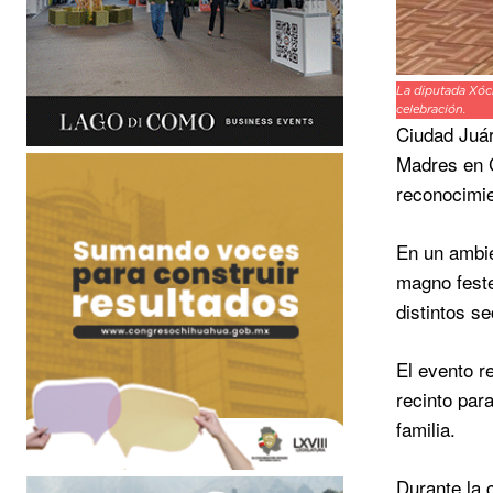
La diputada Xóch
celebración.
Ciudad Juár
Madres en C
reconocimie
En un ambie
magno feste
distintos s
El evento r
recinto par
familia.
Durante la 