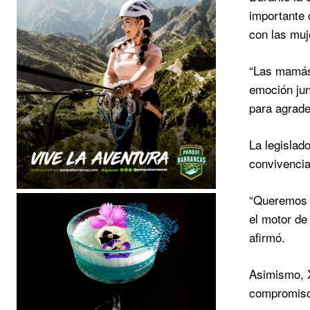
importante 
con las muj
“Las mamás 
emoción jun
para agrade
La legislad
convivencia
“Queremos s
el motor de
afirmó.
Asimismo, X
compromiso 