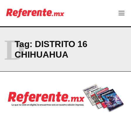
partida
RESUMEN DE COLUMNAS
Company
D
Tag:
DISTRITO 16
ABOUT
CHIHUAHUA
CONTACT
PRIVACY POLICY
NEWSLETTER