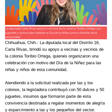
La diputada Carla Rivas apoyó a vecinos de la colonia Toribio Ortega con
juguetes y dulces para celebrar el Día de la Niñez junto a familias de la
comunidad.
Chihuahua, Chih.- La diputada local del Distrito 16,
Carla Rivas, brindó su apoyo a vecinas y vecinos de
la colonia Toribio Ortega, quienes organizaron una
celebración con motivo del Día de la Niñez para las
niñas y niños de esta comunidad.
Atendiendo a la solicitud realizada por las y los
colonos, la legisladora contribuyó con 50 dulces y 50
juguetes, insumos que formaron parte de esta
convivencia destinada a regalar momentos de alegría
y esparcimiento a las y los pequeños del sector.