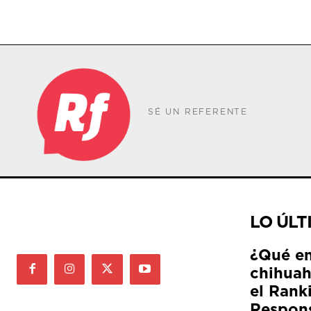
SÉ UN REFERENTE
LO ÚLT
¿Qué e
chihuah
el Rank
Respon