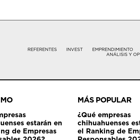
REFERENTES
INVEST
EMPRENDIMIENTO
ANÁLISIS Y OP
IMO
MÁS POPULAR
mpresas
¿Qué empresas
uenses estarán en
chihuahuenses es
ing de Empresas
el Ranking de Em
sables 2026?
Responsables 20