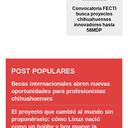
Convocatoria FECTI
busca proyectos
chihuahuenses
innovadores hasta
58MDP
POST POPULARES
Becas internacionales abren nuevas
oportunidades para profesionistas
chihuahuenses
El proyecto que cambió al mundo sin
proponérselo: cómo Linux nació
como un hobby y hoy mueve la