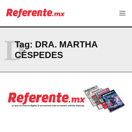
a clases
Technology
Hormony, startup chihuahuense, es nominada a los MedTech
World Awards
D
Tag:
DRA. MARTHA
Uno de cada cuatro trabajadores en Chihuahua no tiene estas
prestaciones
CÉSPEDES
Becas internacionales abren nuevas oportunidades para
profesionistas chihuahuenses
El proyecto que cambió al mundo sin proponérselo: cómo
Linux nació como un hobby y hoy mueve la tecnología global
Más escuelas renovadas: fortalecen espacios para el regreso
a clases
Company
ABOUT