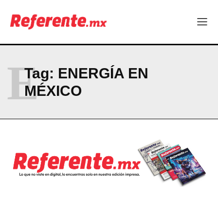
Linux nació como un hobby y hoy mueve la tecnología global
Más escuelas renovadas: fortalecen espacios para el regreso
a clases
¿Y si el futuro industrial de Chihuahua estuviera en el aire?
Los 40 ya no son la mitad de la vida: son el nuevo punto de
partida
E
Tag:
ENERGÍA EN
MÉXICO
Company
ABOUT
CONTACT
PRIVACY POLICY
NEWSLETTER