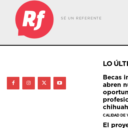
SÉ UN REFERENTE
LO ÚLT
Becas i
abren n
oportun
profesi
chihua
CALIDAD DE 
El proy