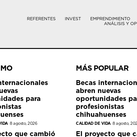
REFERENTES
INVEST
EMPRENDIMIENTO
ANÁLISIS Y OP
IMO
MÁS POPULAR
nternacionales
Becas internacion
uevas
abren nuevas
idades para
oportunidades pa
onistas
profesionistas
huenses
chihuahuenses
VIDA
8 agosto, 2026
CALIDAD DE VIDA
8 agosto, 20
ecto que cambió
El proyecto que 