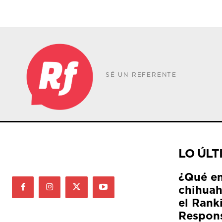
SÉ UN REFERENTE
LO ÚLT
¿Qué e
chihuah
el Rank
Respon