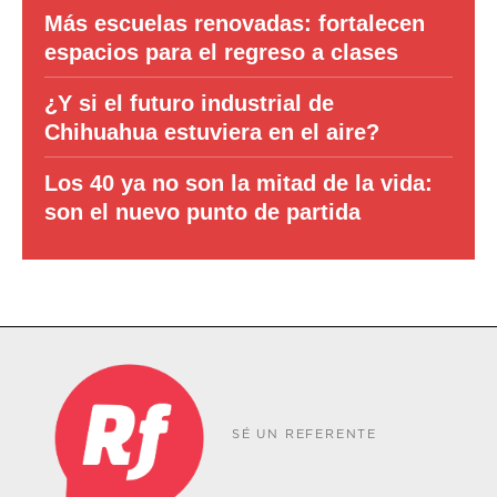
Más escuelas renovadas: fortalecen
espacios para el regreso a clases
¿Y si el futuro industrial de
Chihuahua estuviera en el aire?
Los 40 ya no son la mitad de la vida:
son el nuevo punto de partida
SÉ UN REFERENTE