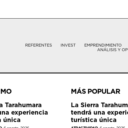
REFERENTES
INVEST
EMPRENDIMIENTO
ANÁLISIS Y OP
IMO
MÁS POPULAR
ra Tarahumara
La Sierra Tarahum
una experiencia
tendrá una experi
a única
turística única
D
6 agosto, 2026
ATRACTIVIDAD
6 agosto, 2026