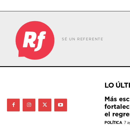
SÉ UN REFERENTE
LO ÚLT
Más esc
fortale
el regre
POLÍTICA
7 a