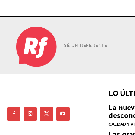
SÉ UN REFERENTE
LO ÚLT
La nuev
descone
CALIDAD Y V
Las gra