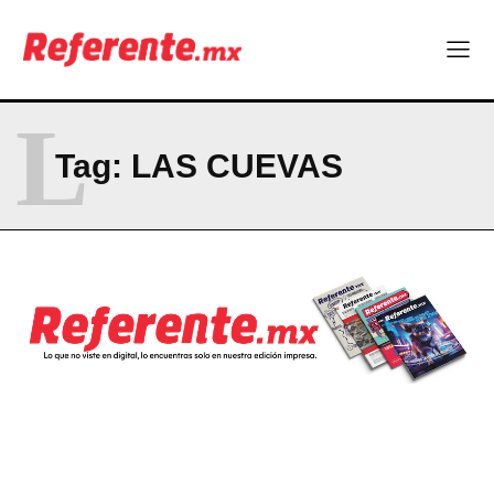
RESUMEN DE COLUMNAS
La Sierra Tarahumara tendrá una experiencia turística única
L
Company
Tag:
LAS CUEVAS
ABOUT
CONTACT
PRIVACY POLICY
NEWSLETTER