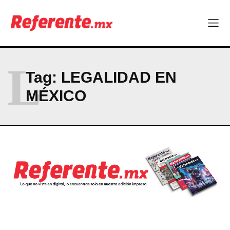
Linux nació como un hobby y hoy mueve la tecnología global
Más escuelas renovadas: fortalecen espacios para el regreso
a clases
¿Y si el futuro industrial de Chihuahua estuviera en el aire?
Los 40 ya no son la mitad de la vida: son el nuevo punto de
partida
L
Tag:
LEGALIDAD EN
MÉXICO
Company
ABOUT
CONTACT
PRIVACY POLICY
NEWSLETTER