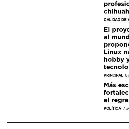
profesi
chihua
CALIDAD DE 
El proy
al mund
propon
Linux n
hobby y
tecnolo
PRINCIPAL
8 
Más esc
fortale
el regre
POLÍTICA
7 a