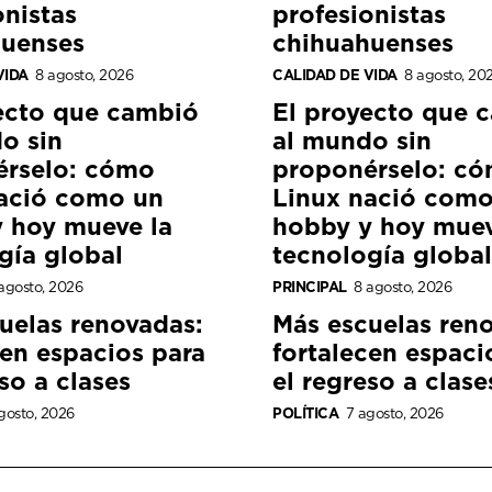
onistas
profesionistas
huenses
chihuahuenses
VIDA
8 agosto, 2026
CALIDAD DE VIDA
8 agosto, 20
ecto que cambió
El proyecto que 
o sin
al mundo sin
érselo: cómo
proponérselo: c
ació como un
Linux nació como
 hoy mueve la
hobby y hoy muev
gía global
tecnología global
agosto, 2026
PRINCIPAL
8 agosto, 2026
uelas renovadas:
Más escuelas ren
cen espacios para
fortalecen espaci
so a clases
el regreso a clase
gosto, 2026
POLÍTICA
7 agosto, 2026