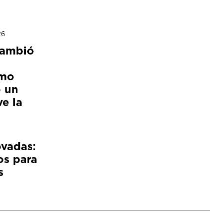
26
cambió
ómo
 un
e la
ovadas:
os para
s