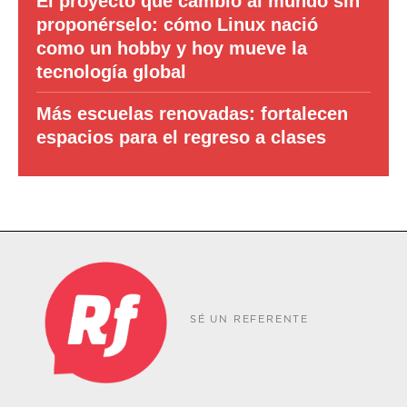
El proyecto que cambió al mundo sin
proponérselo: cómo Linux nació
como un hobby y hoy mueve la
tecnología global
Más escuelas renovadas: fortalecen
espacios para el regreso a clases
SÉ UN REFERENTE