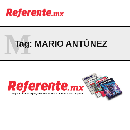
Corazon del norte| René Espinosa: “Chihuahua no puede
dormirse en sus laureles”
Seguridad y responsabilidad, en el centro del debate político
M
Company
Tag:
MARIO ANTÚNEZ
ABOUT
CONTACT
PRIVACY POLICY
NEWSLETTER