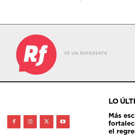
SÉ UN REFERENTE
LO ÚLT
Más esc
fortale
el regre