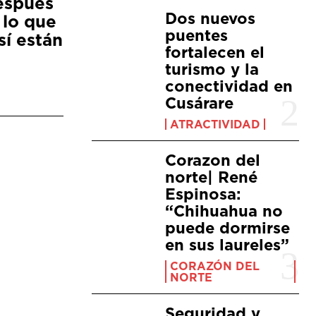
espués
Dos nuevos
 lo que
puentes
sí están
fortalecen el
turismo y la
conectividad en
Cusárare
ATRACTIVIDAD
Corazon del
norte| René
Espinosa:
“Chihuahua no
puede dormirse
en sus laureles”
CORAZÓN DEL
NORTE
Seguridad y