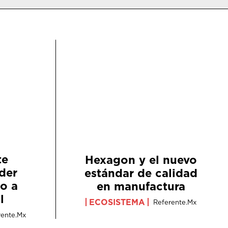
te
Hexagon y el nuevo
der
estándar de calidad
o a
en manufactura
l
ECOSISTEMA
Referente.mx
rente.mx