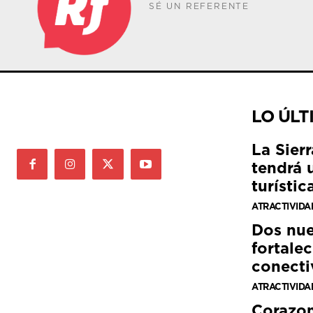
SÉ UN REFERENTE
LO ÚLT
La Sier
tendrá 
turístic
ATRACTIVIDA
Dos nue
fortalec
conecti
ATRACTIVIDA
Corazon