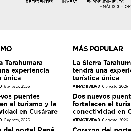
REFERENTES
INVEST
EMPRENDIMIENTO
ANÁLISIS Y OP
IMO
MÁS POPULAR
ra Tarahumara
La Sierra Tarahum
una experiencia
tendrá una experi
a única
turística única
D
6 agosto, 2026
ATRACTIVIDAD
6 agosto, 2026
vos puentes
Dos nuevos puent
en el turismo y la
fortalecen el turi
vidad en Cusárare
conectividad en 
D
6 agosto, 2026
ATRACTIVIDAD
6 agosto, 2026
 del norte| René
Corazon del nort