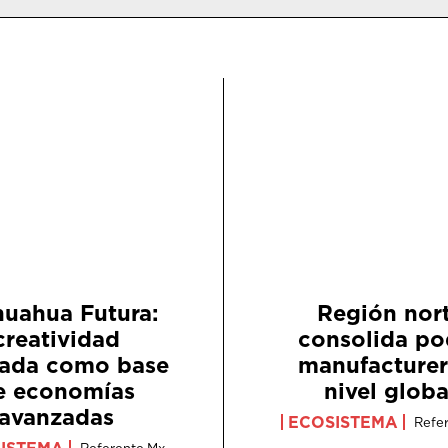
huahua Futura:
Región nor
creatividad
consolida po
cada como base
manufacturer
e economías
nivel globa
avanzadas
ECOSISTEMA
Refe
ISTEMA
Referente.mx