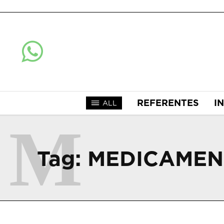
REFERENTES
I
ALL
M
Tag:
MEDICAMEN